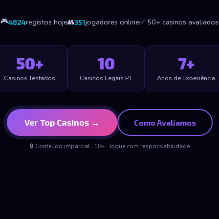
🎮
registos hoje
👥
jogadores online
✅ 50+ casinos avaliados
4824
351
50+
10
7+
Casinos Testados
Casinos Legais PT
Anos de Experiência
Ver Top Casinos →
Como Avaliamos
🔒 Conteúdo imparcial · 18+ · Jogue com responsabilidade