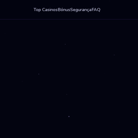
Top Casinos
Bónus
Segurança
FAQ